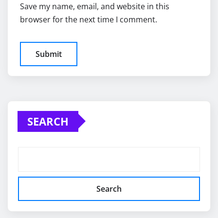
Save my name, email, and website in this
browser for the next time I comment.
SEARCH
Search