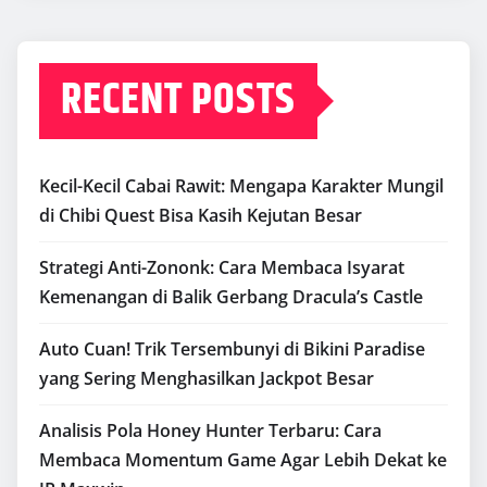
RECENT POSTS
Kecil-Kecil Cabai Rawit: Mengapa Karakter Mungil
di Chibi Quest Bisa Kasih Kejutan Besar
Strategi Anti-Zononk: Cara Membaca Isyarat
Kemenangan di Balik Gerbang Dracula’s Castle
Auto Cuan! Trik Tersembunyi di Bikini Paradise
yang Sering Menghasilkan Jackpot Besar
Analisis Pola Honey Hunter Terbaru: Cara
Membaca Momentum Game Agar Lebih Dekat ke