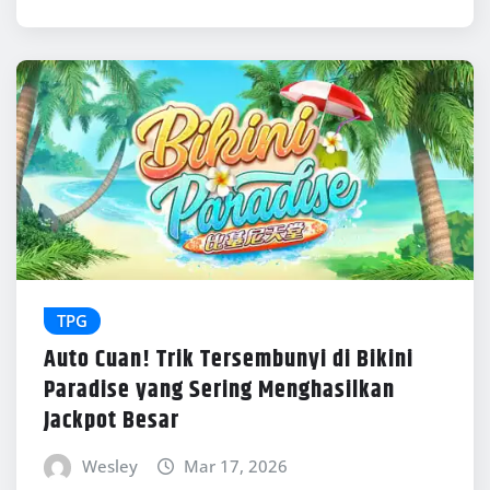
TPG
Auto Cuan! Trik Tersembunyi di Bikini
Paradise yang Sering Menghasilkan
Jackpot Besar
Wesley
Mar 17, 2026