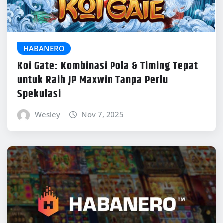
HABANERO
Koi Gate: Kombinasi Pola & Timing Tepat
untuk Raih JP Maxwin Tanpa Perlu
Spekulasi
Wesley
Nov 7, 2025