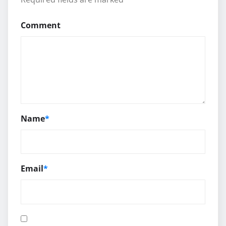
Comment
Name
*
Email
*