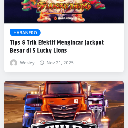
HABANERO
Tips & Trik Efektif Mengincar Jackpot
Besar di 5 Lucky Lions
Wesley
Nov 21, 2025