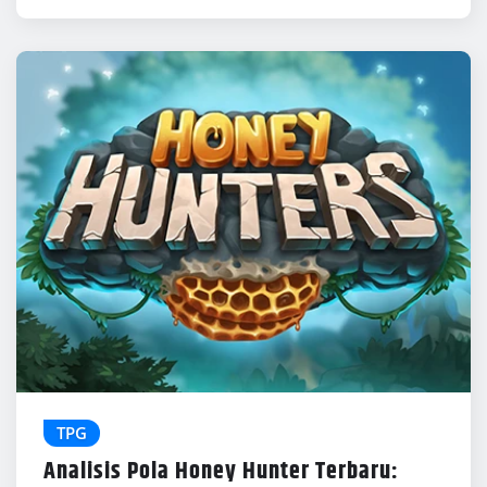
TPG
Analisis Pola Honey Hunter Terbaru: