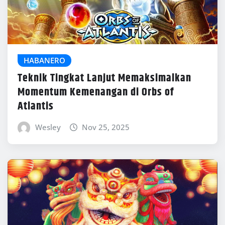
HABANERO
Teknik Tingkat Lanjut Memaksimalkan
Momentum Kemenangan di Orbs of
Atlantis
Wesley
Nov 25, 2025