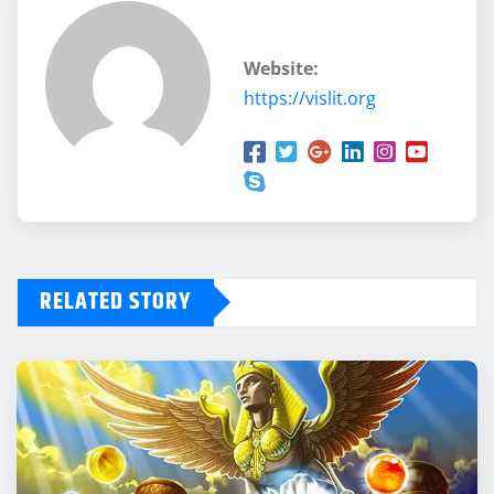
Wesley
Website:
https://vislit.org
RELATED STORY